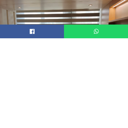
窗簾
遮光布簾、紗簾、斑馬簾、蜂巢簾、捲簾、羅