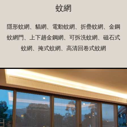
蚊網
隱形蚊網、貓網、電動蚊網、折疊蚊網、金鋼
蚊網門、上下趟金鋼網、可拆洗蚊網、磁石式
蚊網、掩式蚊網、高清回卷式蚊網